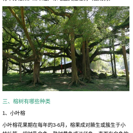
三、榕树有哪些种类
1、小叶榕
小叶榕花果期在每年的3-6月，榕果成对腋生或簇生于小