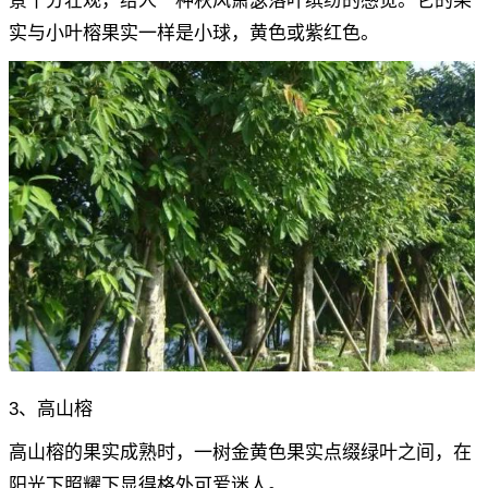
景十分壮观，给人一种秋风萧瑟落叶缤纷的感觉。它的果
实与小叶榕果实一样是小球，黄色或紫红色。
3、高山榕
高山榕的果实成熟时，一树金黄色果实点缀绿叶之间，在
阳光下照耀下显得格外可爱迷人。