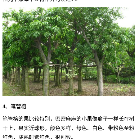
4、笔管榕
笔管榕的果比较特别，密密麻麻的小果像瘤子一样长在树
干上，果实近球形，颜色多样，绿色、白色、带粉色至粉
红色，成熟时紫红色，很别致。