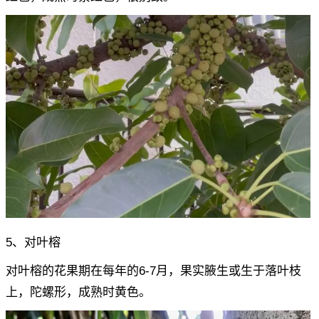
5、对叶榕
对叶榕的花果期在每年的6-7月，果实腋生或生于落叶枝
上，陀螺形，成熟时黄色。