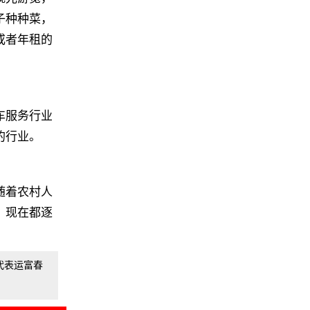
子种种菜，
或者年租的
车服务行业
的行业。
随着农村人
，现在都逐
代表运富春