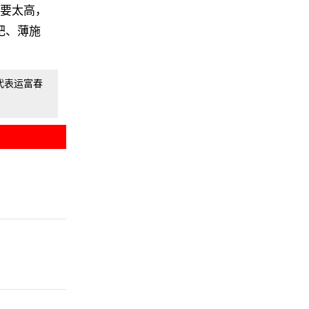
不要太高，
肥、薄施
代表运富春