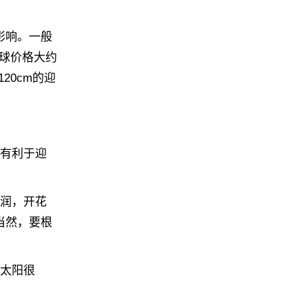
影响。一般
花球价格大约
20cm的迎
样有利于迎
湿润，开花
当然，要根
天太阳很