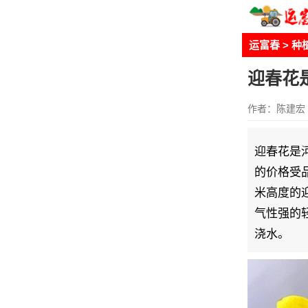
运富春
>
种
迎春花
作者：陈建宏
迎春花是
的价格受
米高度的迎
气性强的
浇水。