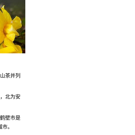
、山茶并列
带，北为安
。鹤壁市是
城市。