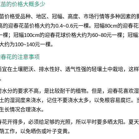
花苗的价格大概多少
苗价格受品种、地区、冠幅、高度、市场行情等多种因素的
米高的迎春花苗价格大约为0.4~0.6元一棵。冠幅80cm的迎春
元一棵；冠幅100cm的迎春花球价格大约为60~80元一棵；冠幅1
约为100~140元一棵。
迎春花的注意事项
适宜在土壤肥沃、排水性好、透气性强的轻壤土中栽培，这
。
对水分的要求不高，是比较耐干的植物。但是，迎春花喜欢
土的湿润度来浇水，记住不要浇水太多，以免根容易腐烂。
生长情况合理浇水。
春花开得多，必须给足够的光照，所以平时要多晒太阳。夏
荫工作，以免晒伤或叶子变黄。