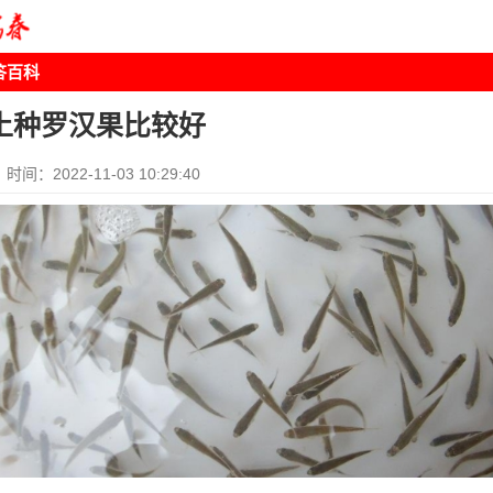
答百科
土种罗汉果比较好
时间：2022-11-03 10:29:40