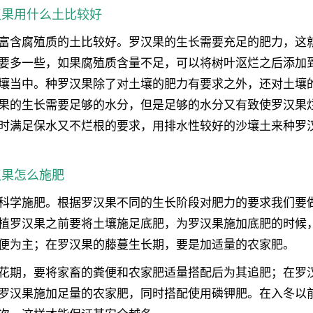
汉果用什么土比较好
富含腐殖质的土比较好。罗汉果的生长需要充足的肥力，这
要多一些，如果腐殖质含量不足，可以将树叶沤烂之后添加
壤当中。种罗汉果除了对土壤的肥力有要求之外，还对土壤
果的生长需要足够的水分，但是足够的水分又有致使罗汉果
时满足保水又不烂根的要求，用排水性较好的沙壤土来种罗
汉果怎么施肥
科学施肥。根据罗汉果不同的生长阶段对肥力的要求我们要
植罗汉果之前要将土壤施足底肥，为罗汉果施加底肥的时候
便为主；在罗汉果的藤蔓生长期，要是加适量的农家肥。
花期，要将家畜的粪便和农家肥适量搭配后为其追肥；在罗
罗汉果施加足量的农家肥，同时搭配使用磷钾肥。在入冬以