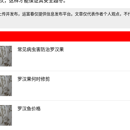
次，这样才能保证其安全越冬。
上传并发布，运富春仅提供信息发布平台。文章仅代表作者个人观点，不
常见病虫害防治罗汉果
罗汉果何时修剪
罗汉鱼价格